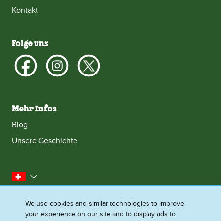
Kontakt
Folge uns
Mehr Infos
Blog
Unsere Geschichte
Schweiz
Kontakt
Impressum
Datenschutzhinweis
We use cookies and similar technologies to improve
your experience on our site and to display ads to
Droit
Cookie - Informationen
Sitemap