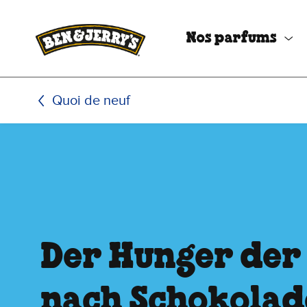
Passer le contenu principal
Afficher directement le bas de page
Nos parfums
Quoi de neuf
Der Hunger der
nach Schokolad