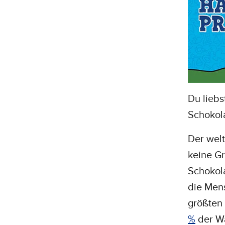
Du liebs
Schokol
Der welt
keine Gr
Schokola
die Mens
größten
%
der Wä