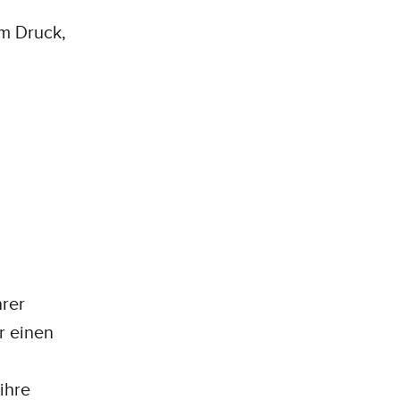
m Druck,
hrer
ür einen
ihre