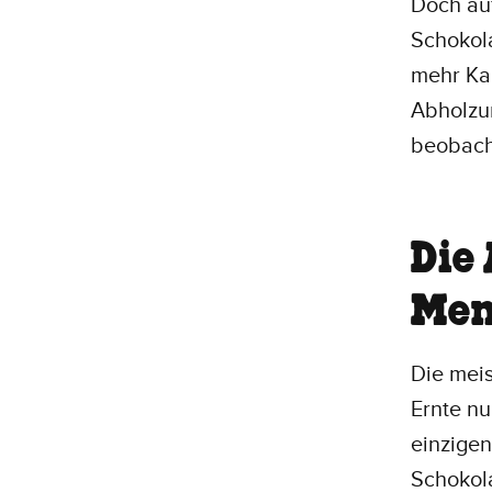
Doch au
Schokol
mehr Ka
Abholzun
beobach
Die
Men
Die mei
Ernte nu
einzigen
Schokol