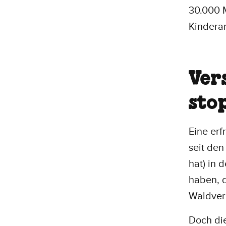
30.000 M
Kinderar
Ver
sto
Eine erf
seit den
hat) in 
haben, d
Waldver
Doch di