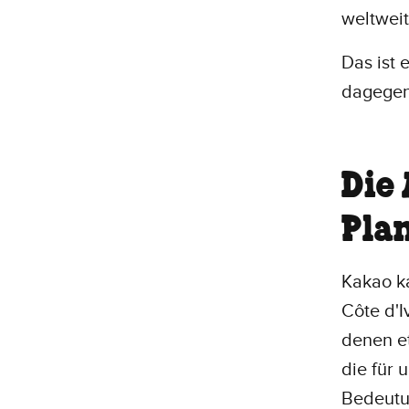
weltwei
Das ist 
dagegen
Die
Pla
Kakao k
Côte d'I
denen et
die für
Bedeutu