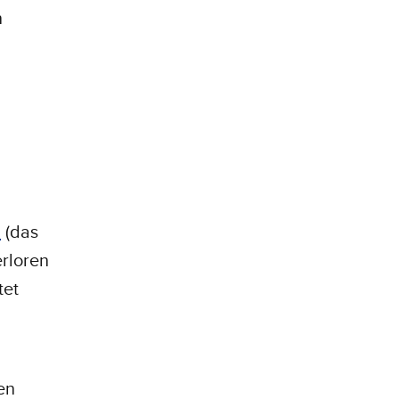
n
a
(das
erloren
tet
en