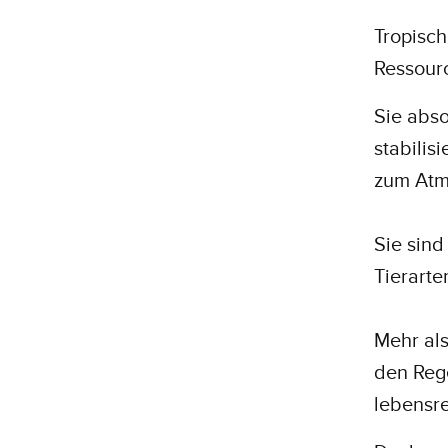
Tropisc
Ressour
Sie abso
stabilis
zum Atm
Sie sind
Tierarte
Mehr als
den Reg
lebensr