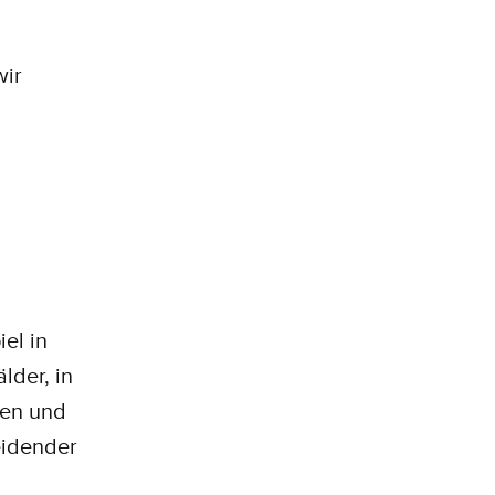
wir
el in
lder, in
ben und
eidender