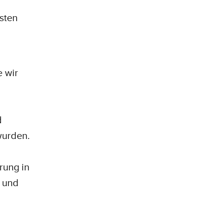
sten
e wir
d
 wurden.
rung in
 und