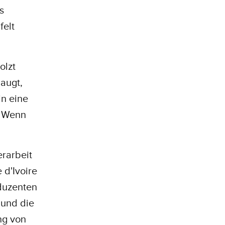
s
felt
olzt
augt,
in eine
. Wenn
erarbeit
 d'Ivoire
duzenten
 und die
ng von