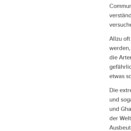
Communi
verständ
versuche
Allzu of
werden,
die Arte
gefährli
etwas sch
Die extr
und soga
und Gha
der Welt
Ausbeut