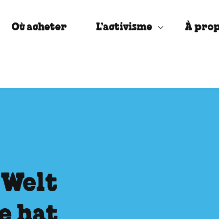
Où acheter
L’activisme
À prop
 Welt
e hat