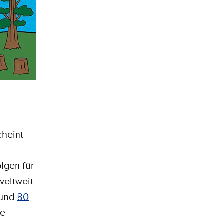
cheint
lgen für
weltweit
rund
80
ie