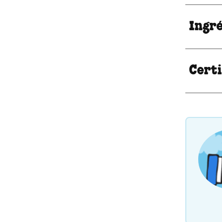
Ingr
Certi