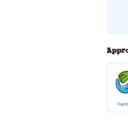
Appro
Fairt