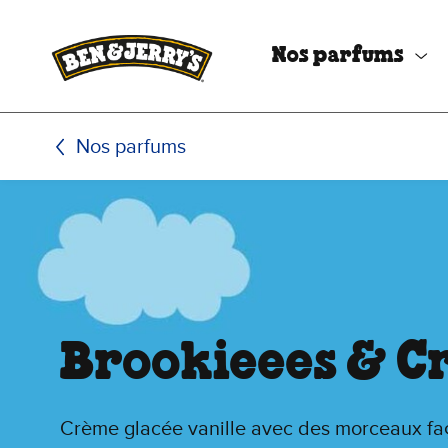
Passer le contenu principal
Afficher directement le bas de page
Nos parfums
Nos parfums
Brookieees & 
Crème glacée vanille avec des morceaux fa