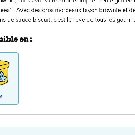
ownie, nous avons créé notre propre crème glacée 
ees" ! Avec des gros morceaux façon brownie et d
ons de sauce biscuit, c'est le rêve de tous les gourm
ible en :
nt
kieees & Cream Eiscreme 