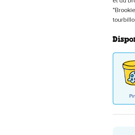
et du br
"Brookie
tourbill
Dispon
Pi
Broo