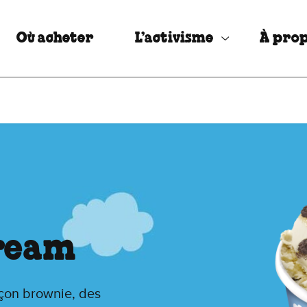
Où acheter
L’activisme
À prop
Cream
çon brownie, des