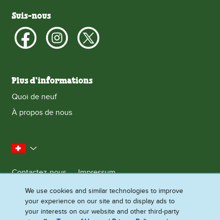
Suis-nous
Plus d’informations
Quoi de neuf
À propos de nous
la Suisse
Contactez-nous
Impressum
Avis de Confidentialite
Droit
We use cookies and similar technologies to improve
your experience on our site and to display ads to
Cookie - Informationen
Sitemap
your interests on our website and other third-party
Cookie - Informationen