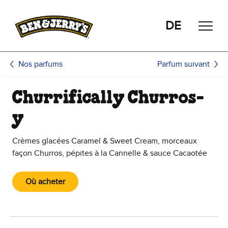
Passer le contenu principal
Afficher directement le bas de page
DE
Parfum suivant
Nos parfums
Churrifically Churros-
y
Crèmes glacées Caramel & Sweet Cream, morceaux
façon Churros, pépites à la Cannelle & sauce Cacaotée
Où acheter