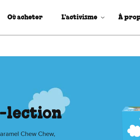
Où acheter
L’activisme
À prop
l-lection
Caramel Chew Chew,