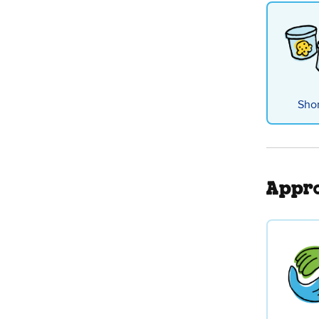
Shor
Appro