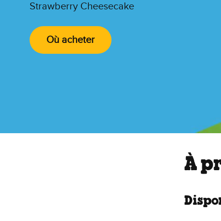
Strawberry Cheesecake
Où acheter
À p
Dispon