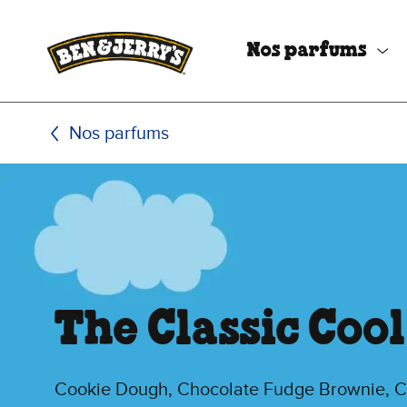
Passer le contenu principal
Afficher directement le bas de page
Nos parfums
Nos parfums
The Classic Coo
Cookie Dough, Chocolate Fudge Brownie, 