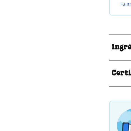
Fairt
Ingr
Certi