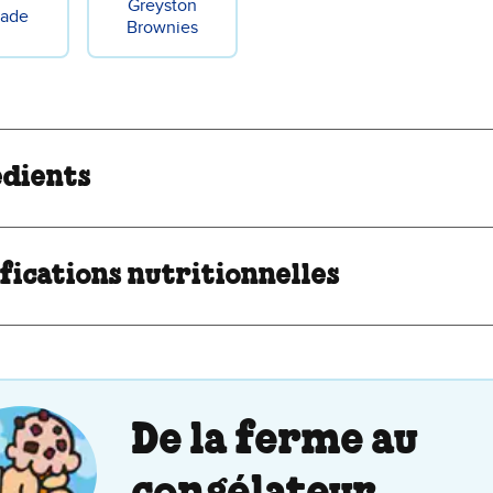
Greyston
rade
Brownies
édients
fications nutritionnelles
De la ferme au