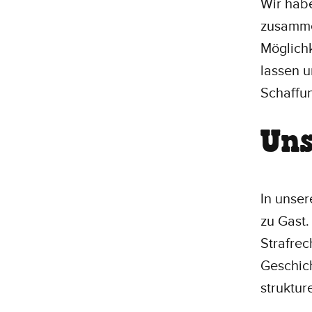
Wir hab
zusamme
Möglichk
lassen u
Schaffun
Uns
In unser
zu Gast.
Strafrec
Geschich
struktur