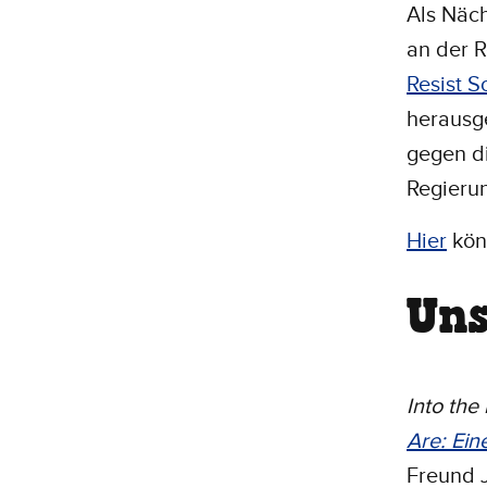
Als Näch
an der R
Resist S
herausge
gegen di
Regieru
Hier
könn
Uns
Into the
Are: Ein
Freund J