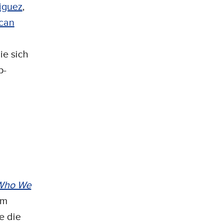
iguez
,
can
ie sich
p-
Who We
em
e die