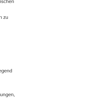
nschen
n zu
Legend
hungen,