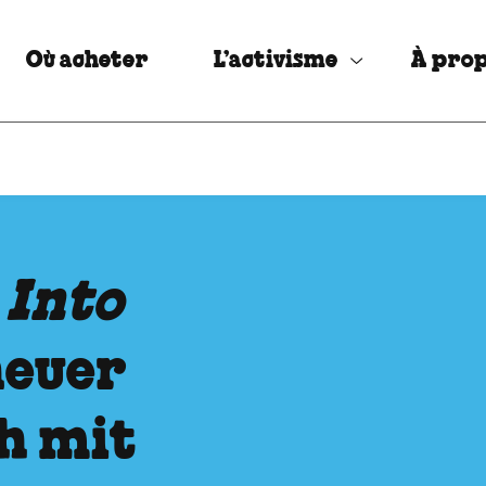
Où acheter
L’activisme
À prop
:
Into
neuer
ch mit