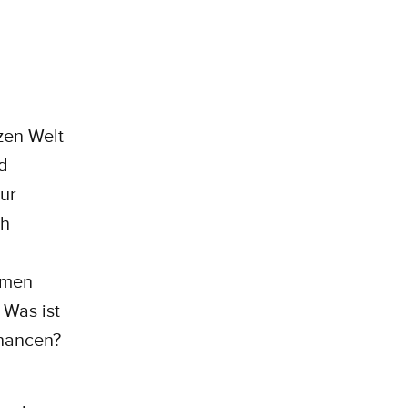
nzen Welt
d
ur
ch
ormen
 Was ist
Chancen?