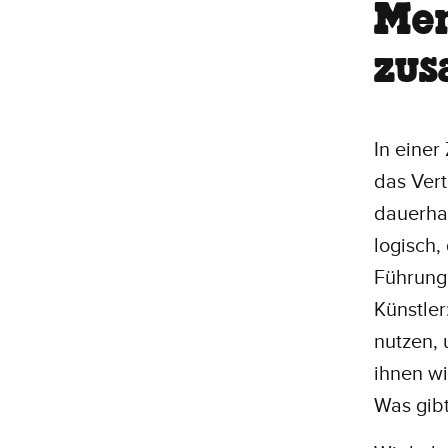
Me
zu
In einer
das Vert
dauerhaf
logisch
Führung 
Künstler
nutzen, 
ihnen w
Was gib