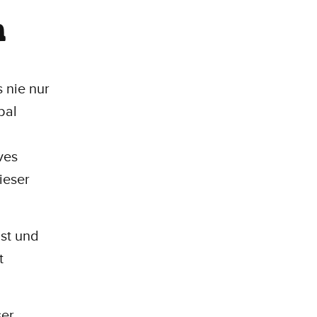
n
 nie nur
bal
ves
ieser
nst und
t
ser