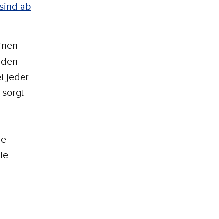
 sind ab
inen
 den
i jeder
 sorgt
ie
ale