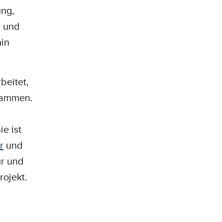
ung,
i und
hin
beitet,
usammen.
e ist
r
und
ur und
rojekt.