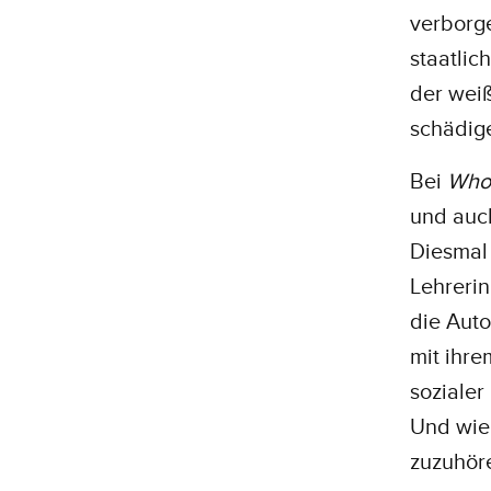
verborge
staatlic
der wei
schädig
Bei
Who
und auc
Diesmal 
Lehrerin
die Auto
mit ihre
sozialer
Und wie 
zuzuhör