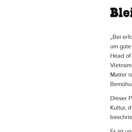
Ble
„Bei erf
um gute 
Head of 
Vietnam
Matter i
Bemühu
Dieser P
Kultur, 
beschri
Es ist u