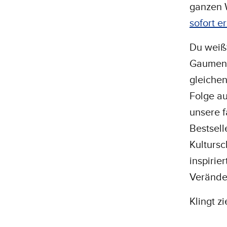
ganzen W
sofort er
Du weißt
Gaumen 
gleichen
Folge a
unsere f
Bestsell
Kultursc
inspirie
Verände
Klingt z