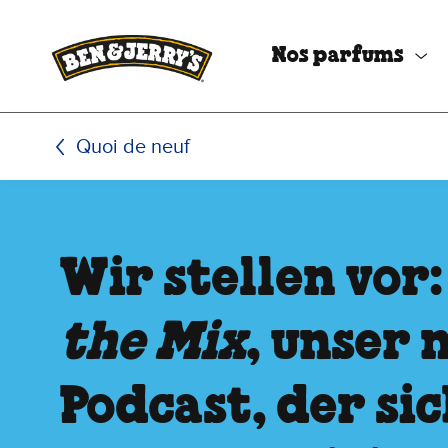
Passer le contenu principal
Afficher directement le bas de page
Nos parfums
Quoi de neuf
Wir stellen vor
the Mix
, unser 
Podcast, der si