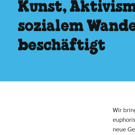
Kunst, Aktivis
sozialem Wande
beschäftigt
Wir brin
euphoris
neue Gen