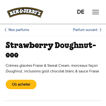
Passer le contenu principal
Afficher directement le bas de page
DE
Parfum suivant
Nos parfums
Strawberry Doughnut-
eee
Crèmes glacées Fraise & Sweat Cream, morceaux façon
Doughnut, inclusions goût chocolat blanc & sauce Fraise
Où acheter