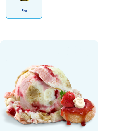
Pint
Strawberry Doughnut-eee Glace -