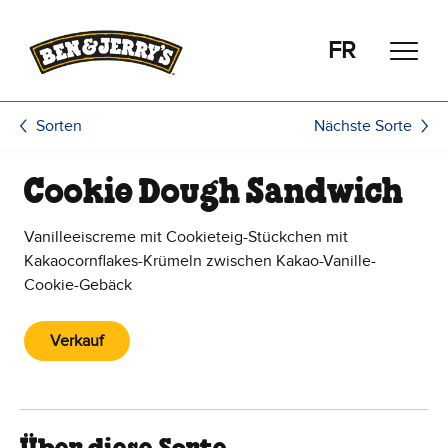
Zum Hauptinhalt wechseln
Zur Fußzeile wechseln
FR
Nächste Sorte
Sorten
Cookie Dough Sandwich
Vanilleeiscreme mit Cookieteig-Stückchen mit
Kakaocornflakes-Krümeln zwischen Kakao-Vanille-
Cookie-Gebäck
Verkauf