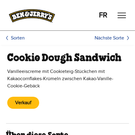
Zum Hauptinhalt wechseln
Zur Fußzeile wechseln
FR
Nächste Sorte
Sorten
Cookie Dough Sandwich
Vanilleeiscreme mit Cookieteig-Stückchen mit
Kakaocornflakes-Krümeln zwischen Kakao-Vanille-
Cookie-Gebäck
Verkauf